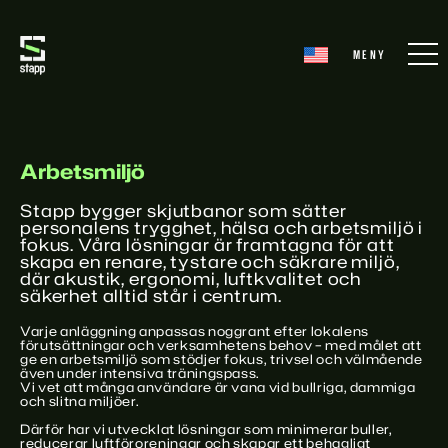
Arbetsmiljö
Stapp bygger skjutbanor som sätter
personalens trygghet, hälsa och arbetsmiljö i
fokus. Våra lösningar är framtagna för att
skapa en renare, tystare och säkrare miljö,
där akustik, ergonomi, luftkvalitet och
säkerhet alltid står i centrum.
Varje anläggning anpassas noggrant efter lokalens
förutsättningar och verksamhetens behov – med målet att
ge en arbetsmiljö som stödjer fokus, trivsel och välmående
även under intensiva träningspass.
Vi vet att många användare är vana vid bullriga, dammiga
och slitna miljöer.
Därför har vi utvecklat lösningar som minimerar buller,
reducerar luftföroreningar och skapar ett behagligt