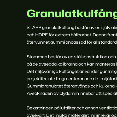
Granulatkulfån
STAPP granulatkulfång består av en självläk
och HDPE för extrem hållbarhet. Denna fron
återvunnet gummi anpassad för all standard
Stommen består av en stålkonstruktion och 
på de avsedda kalibrarna och kan monteras hel
Det miljövänliga kulfånget använder gummigr
projektiler inte fragmenterar och det miljöfa
Gummigranulatet återanvänds och kulorna ka
Avsaknaden av blydamm innebär att specialise
Belastningen på luftfilter och annan ventila
avsevärt. Det mjuka materialet minimerar också