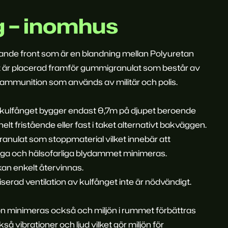
g – inomhus
ande front som är en blandning mellan Polyuretan
t är placerad framför gummigranulat som består av
ammunition som används av militär och polis.
kulfånget bygger endast 0,7m på djupet beroende
t fristående eller fast i taket alternativt bakväggen.
anulat som stoppmaterial vilket innebär att
rliga och hälsofarliga blydammet minimeras.
n enkelt återvinnas.
rad ventilation av kulfånget inte är nödvändigt.
tion minimeras också och miljön i rummet förbättras
 vibrationer och ljud vilket gör miljön för